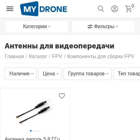
0
Категории
Фильтры
Антенны для видеопередачи
Главная
/
Каталог
/
FPV
/
Компоненты для сборки FPV д
Наличие
Цена
Группа товаров
Тип това
Антенна диполь 5,8 ГГц