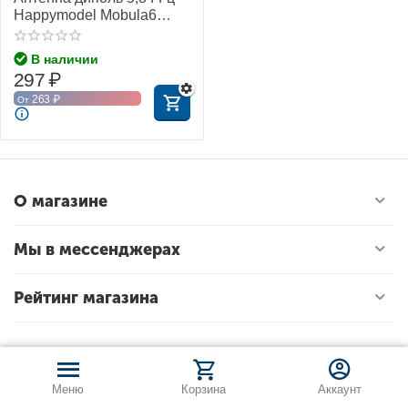
Happymodel Mobula6
2024 / Mobula7 / Mobula8
В наличии
297
₽
263
₽
От
О магазине
Мы в мессенджерах
Рейтинг магазина
Меню
Корзина
Аккаунт