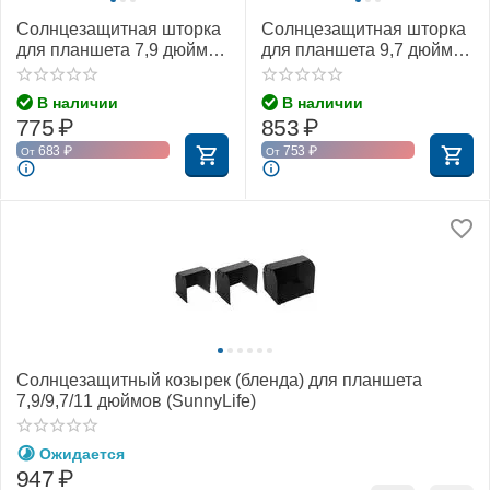
Солнцезащитная шторка
Солнцезащитная шторка
для планшета 7,9 дюйма
для планшета 9,7 дюйма
(PGYTECH P-GM-102)
(PGYTECH P-GM-103)
В наличии
В наличии
775
₽
853
₽
683
₽
753
₽
От
От
Солнцезащитный козырек (бленда) для планшета
7,9/9,7/11 дюймов (SunnyLife)
Ожидается
947
₽