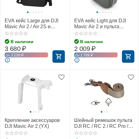
EVA кейс Large для DJI
EVA кейс Light для DJI
Mavic Air 2 / Air 2S и
Mavic Air 2 и пульта
пульта (чёрный)
(серый)
В наличии
В наличии
3 680
₽
2 009
₽
3 239
₽
1 769
₽
От
От
Крепление аксессуаров
Шейный ремешок пульта
DJI Mavic Air 2 (YX)
DJI RC / RC 2 / RC Pro /
Smart Controller (YX)