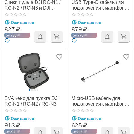
Стики пульта DJI RC-N1 /
USB Type-C кабель для
RC-N2 / RC-N3 и DJI
подключения смартфона
Smart Controller (YX)
к пульту DJI RC-N1 / RC-
N2 / RC-N3 (15 см) (YX)
Ожидается
Ожидается
827
₽
879
₽
729
₽
775
₽
От
От
EVA кейс для пульта DJI
Micro-USB кабель для
RC-N1 / RC-N2 / RC-N3
подключения смартфона
к пульту DJI RC-N1 / RC-
N2 / RC-N3 (29 см) (YX)
Ожидается
Ожидается
913
₽
625
₽
805
₽
550
₽
От
От