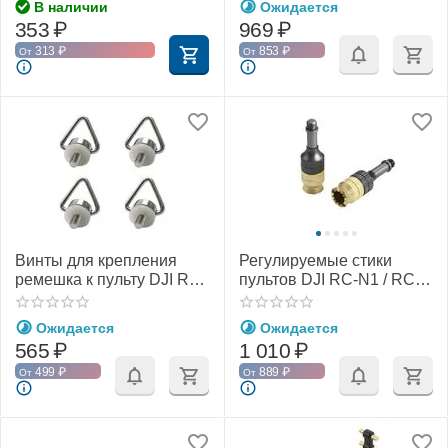
В наличии
Ожидается
353
₽
969
₽
313
₽
853
₽
От
От
Винты для крепления
Регулируемые стики
ремешка к пульту DJI RC /
пультов DJI RC-N1 / RC-
RC 2 / RC Pro / Smart
N2 / RC-N3 и DJI Smart
Controller (YX)
Controller (YX)
Ожидается
Ожидается
565
₽
1 010
₽
499
₽
889
₽
От
От