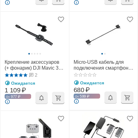
Крепление аксессуаров
Micro-USB кабель для
(+ фонарик) DJI Mavic 3 /
подключения смартфона
2 / Air 2 / Air 2S / Mavic Pro
к пульту DJI RC-N1 / RC-
2
(YX)
N2 / RC-N3 (15 см) (YX)
Ожидается
Ожидается
680
₽
1 109
₽
599
₽
977
₽
От
От