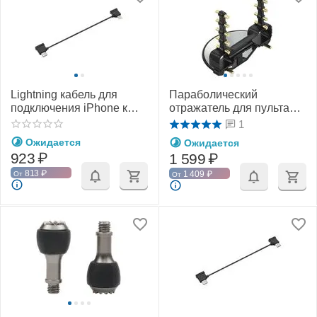
Lightning кабель для
Параболический
подключения iPhone к
отражатель для пульта
пульту DJI RC-N1 / RC-N2
DJI RC-N1 / RC-N2 / RC-
1
/ RC-N3 (15 см) (YX)
N3 (YX)
Ожидается
Ожидается
923
₽
1 599
₽
813
₽
1 409
₽
От
От