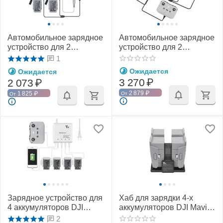
Автомобильное зарядное
Автомобильное зарядное
устройство для 2
устройство для 2
аккумуляторов и пульта
аккумуляторов и пульта
1
DJI Mavic Air 2 / Air 2S
DJI Mavic Air 2 / Air 2S
Ожидается
Ожидается
(YX)
повышенной мощности (2
3 270
₽
2 073
₽
USB) (YX)
2 879
₽
1 825
₽
От
От
Зарядное устройство для
Хаб для зарядки 4-х
4 аккумуляторов DJI
аккумуляторов DJI Mavic
Mavic Air 2 / Air 2S, пульта
Air 2 / Air 2S (YX)
2