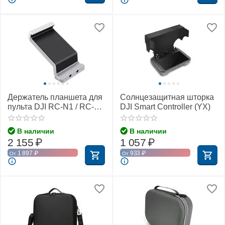
Держатель планшета для
Солнцезащитная шторка
пульта DJI RC-N1 / RC-N2
DJI Smart Controller (YX)
/ RC-N3 (YX)
В наличии
В наличии
2 155
₽
1 057
₽
1 897
₽
933
₽
От
От