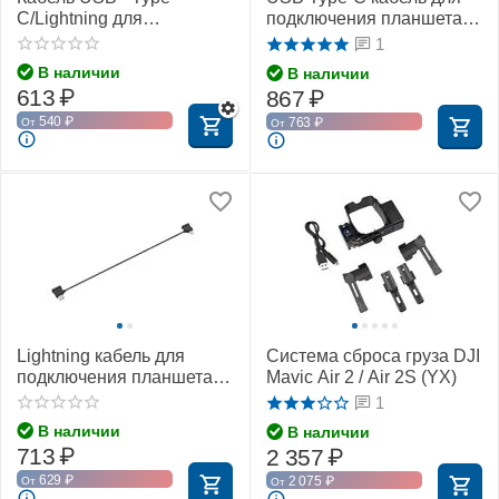
C/Lightning для
подключения планшета к
подключения к пульту DJI
пульту DJI RC-N1 / RC-N2
1
RC-N1 / RC-N2 / RC-N3
/ RC-N3 (29 см) (YX)
В наличии
В наличии
(35 см) (YX)
613
₽
867
₽
540
₽
763
₽
От
От
Lightning кабель для
Система сброса груза DJI
подключения планшета к
Mavic Air 2 / Air 2S (YX)
пульту DJI RC-N1 / RC-N2
1
/ RC-N3 (29 см) (YX)
В наличии
В наличии
713
₽
2 357
₽
629
₽
2 075
₽
От
От