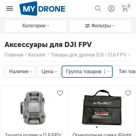
0
Категории
Фильтры
Аксессуары для DJI FPV
Главная
/
Каталог
/
Товары для дронов DJI
/
DJI FPV
/
А
Наличие
Цена
Группа товаров
1
Тип то
Защита подвеса DJI FPV
Огнеупорная сумка iFlight