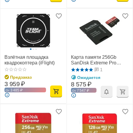
Взлётная площадка
Карта памяти 256Gb
квадрокоптера (iFlight)
SanDisk Extreme Pro
microSDXC Class 10
1
UHS-I U3 V30 A2
Предзаказ
Ожидается
3 959
₽
8 575
₽
3 485
₽
7 547
₽
От
От