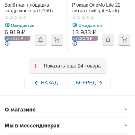
Взлётная площадка
Рюкзак OneMo Lite 22
квадрокоптера D160 /
литра (Twilight Black)
D110 см (утяжелённая)
(PGYTECH P-CB-115)
(PGYTECH)
Ожидается
Ожидается
6 919
₽
13 933
₽
6 089
₽
12 273
₽
От
От
Показать еще 24 товара
НАЗАД
ВПЕРЕД
О магазине
Мы в мессенджерах