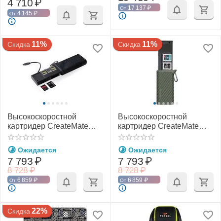
4 710
₽
17 137
₽
От
4 145
₽
От
11%
11%
Скидка
Скидка
Высокоскоростной
Высокоскоростной
картридер CreateMate
картридер CreateMate
CFexpress CFE-A/SD
CFexpress CFE-B/SD
(PGYTECH P-GM-164 / P-
(PGYTECH P-GM-167 / P-
Ожидается
Ожидается
GM-168)
GM-169)
7 793
₽
7 793
₽
8 728
₽
8 728
₽
6 859
₽
6 859
₽
От
От
22%
Скидка