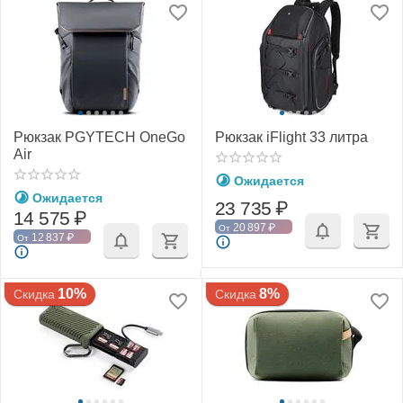
Рюкзак PGYTECH OneGo
Рюкзак iFlight 33 литра
Air
Ожидается
Ожидается
23 735
₽
14 575
₽
20 897
₽
От
12 837
₽
От
10%
8%
Скидка
Скидка