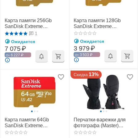
Карта памяти 256Gb
Карта памяти 128Gb
SanDisk Extreme
SanDisk Extreme
microSDXC Class 10
microSDXC Class 10
1
UHS-I U3 V30
UHS-I U3 V30
Ожидается
Ожидается
3 979
₽
7 075
₽
3 503
₽
6 227
₽
От
От
13%
Скидка
Карта памяти 64Gb
Перчатки-варежки для
SanDisk Extreme
фотографа (Master)
microSDXC Class 10
(PGYTECH)
UHS-I U3 V30 A2