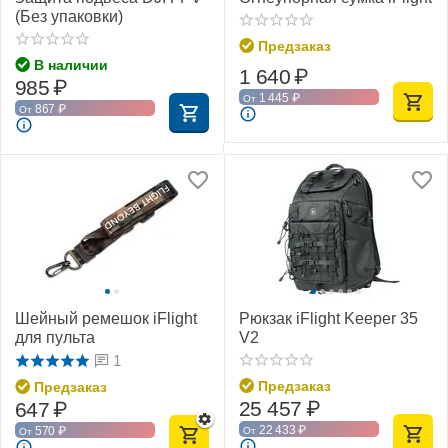
(Без упаковки)
Предзаказ
В наличии
1 640
₽
985
₽
1 445
₽
От
867
₽
От
Шейный ремешок iFlight
Рюкзак iFlight Keeper 35
для пульта
V2
1
Предзаказ
Предзаказ
25 457
₽
647
₽
22 433
₽
570
₽
От
От