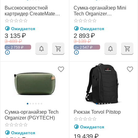
Высокоскоростной
Сумка-органайзер Mini
картридер CreateMate
Tech Organizer
(PGYTECH P-GM-162 / P-
(PGYTECH)
GM-163)
Ожидается
Ожидается
3 135
₽
2 893
₽
3 489
₽
3 139
₽
2 759
₽
2 547
₽
От
От
Сумка-органайзер Tech
Рюкзак Torvol Pitstop
Organizer (PGYTECH)
Ожидается
Ожидается
19 439
₽