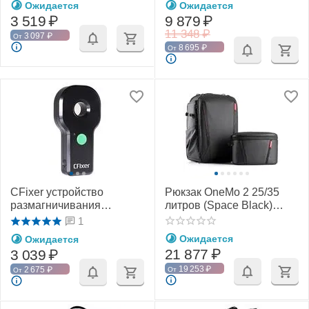
Ожидается
Ожидается
3 519
₽
9 879
₽
11 348
₽
3 097
₽
От
8 695
₽
От
CFixer устройство
Рюкзак OneMo 2 25/35
размагничивания
литров (Space Black)
компаса квадрокоптера
(PGYTECH)
1
Ожидается
Ожидается
21 877
₽
3 039
₽
19 253
₽
2 675
₽
От
От