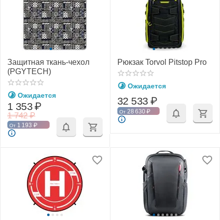
Защитная ткань-чехол
Рюкзак Torvol Pitstop Pro
(PGYTECH)
Ожидается
Ожидается
32 533
₽
1 353
₽
28 630
₽
От
1 742
₽
1 193
₽
От