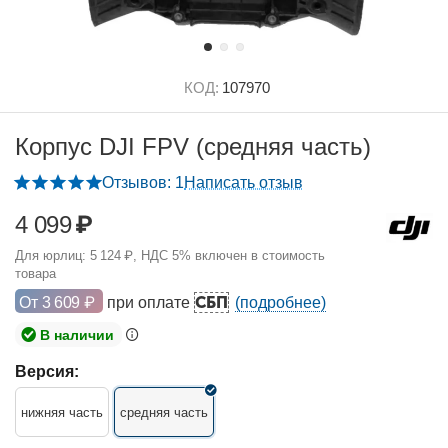
КОД:
107970
Корпус DJI FPV (средняя часть)
Отзывов: 1
Написать отзыв
4 099
₽
Для юрлиц:
5 124
₽
, НДС 5% включен в стоимость
товара
СБП
От
3 609
₽
при оплате
(подробнее)
В наличии
Версия:
нижняя часть
средняя часть