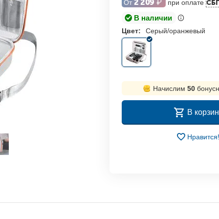
2 209
₽
От
при оплате
СБ
В наличии
Цвет:
Серый/оранжевый
Начислим
50
бонусн
В корзин
Нравится