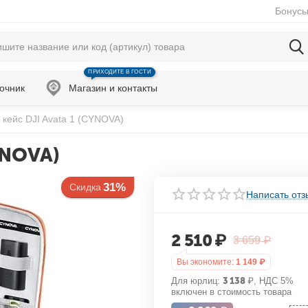
Бонусы
ПРИХОДИТЕ В ГОСТИ
очник
Магазин и контакты
кейс DJI Avata 1 (CYNOVA)
YNOVA)
31%
Скидка
Написать отз
2 510
₽
3 659
₽
Вы экономите:
1 149
₽
Для юрлиц:
3 138
₽
, НДС 5%
включен в стоимость товара