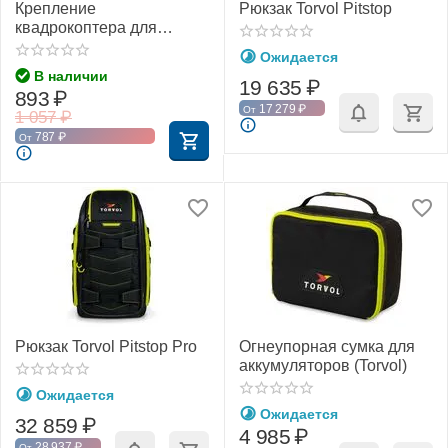
Крепление
Рюкзак Torvol Pitstop
квадрокоптера для
рюкзака Torvol Pitstop
Ожидается
(Torvol)
В наличии
19 635
₽
893
₽
17 279
₽
От
1 057
₽
787
₽
От
Рюкзак Torvol Pitstop Pro
Огнеупорная сумка для
аккумуляторов (Torvol)
Ожидается
Ожидается
32 859
₽
4 985
₽
28 937
₽
От