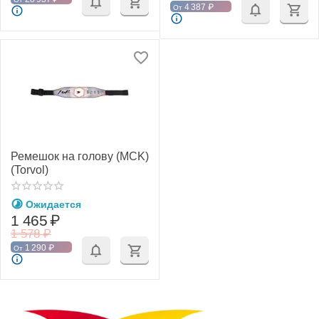
4 387
₽
От
Ремешок на голову (MCK)
(Torvol)
Ожидается
1 465
₽
1 578
₽
1 290
₽
От