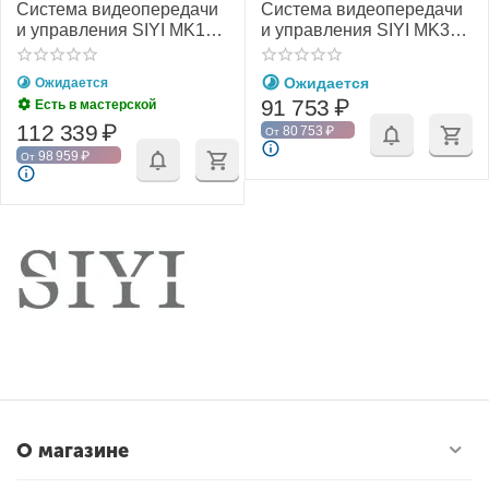
Система видеопередачи
Система видеопередачи
и управления SIYI MK15
и управления SIYI MK32
Enterprise HDMI Combo
Enterprise Standard
Combo
Ожидается
Ожидается
91 753
₽
Есть в мастерской
112 339
₽
80 753
₽
От
98 959
₽
От
О магазине