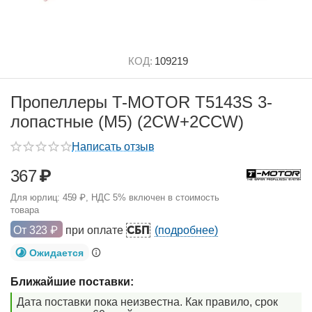
КОД:
109219
Пропеллеры T-MOTOR T5143S 3-
лопастные (M5) (2CW+2CCW)
Написать отзыв
367
₽
Для юрлиц:
459
₽
, НДС 5% включен в стоимость
товара
СБП
От
323
₽
при оплате
(подробнее)
Ожидается
Ближайшие поставки:
Дата поставки пока неизвестна. Как правило, срок