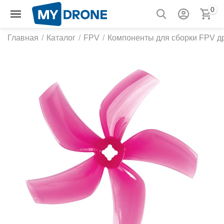
0
Главная
/
Каталог
/
FPV
/
Компоненты для сборки FPV д