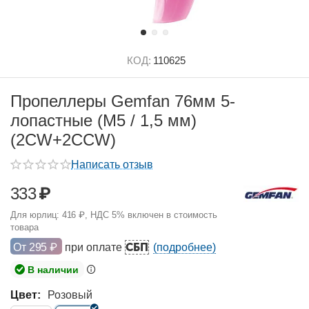
КОД:
110625
Пропеллеры Gemfan 76мм 5-
лопастные (M5 / 1,5 мм)
(2CW+2CCW)
Написать отзыв
333
₽
Для юрлиц:
416
₽
, НДС 5% включен в стоимость
товара
СБП
От
295
₽
при оплате
(подробнее)
В наличии
Цвет:
Розовый