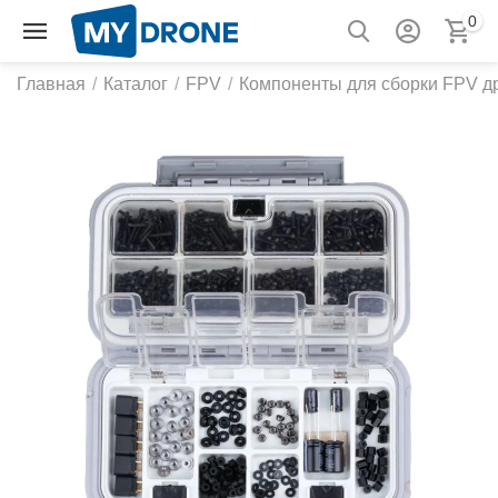
0
Главная
/
Каталог
/
FPV
/
Компоненты для сборки FPV д