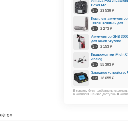
Аппаратура управлен
Boxer M2
1 ×
23 539
₽
Комплект аккумулятор
18650 3200мАч для...
1 ×
2 273
₽
Аккумулятор GNB 3000
для очков Skyzone...
1 ×
2 153
₽
Квадрокоптер iFlight 
Analog
1 ×
55 393
₽
Зарядное устройство 
1 ×
18 055
₽
В корзину будут добавлены отдельн
в комплект. Сейчас доступны
0
компл
лётом