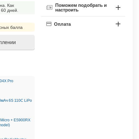
Поможем подобрать и
на. Как
настроить
 60 дней.
Оплата
сных балла
уплении
!
04X Pro
мАч 6S 110C LiPo
Micro + ES900RX
model)