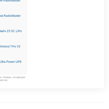
ия RadioMaster
ов RadioMaster
мАч 2S 5C LiPo
Chimera7 Pro V2
Ultra Power UP8
ые товары, входящие
ектов.