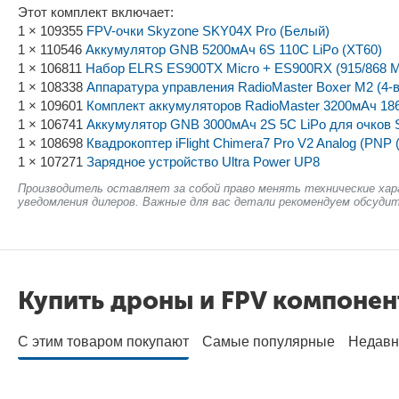
Этот комплект включает:
1 × 109355
FPV-очки Skyzone SKY04X Pro (Белый)
1 × 110546
Аккумулятор GNB 5200мАч 6S 110C LiPo (XT60)
1 × 106811
Набор ELRS ES900TX Micro + ES900RX (915/868 М
1 × 108338
Аппаратура управления RadioMaster Boxer M2 (4-в
1 × 109601
Комплект аккумуляторов RadioMaster 3200мАч 1865
1 × 106741
Аккумулятор GNB 3000мАч 2S 5C LiPo для очков Sk
1 × 108698
Квадрокоптер iFlight Chimera7 Pro V2 Analog (PNP 
1 × 107271
Зарядное устройство Ultra Power UP8
Производитель оставляет за собой право менять технические хар
уведомления дилеров. Важные для вас детали рекомендуем обсудит
Купить дроны и FPV компоне
С этим товаром покупают
Самые популярные
Недавн