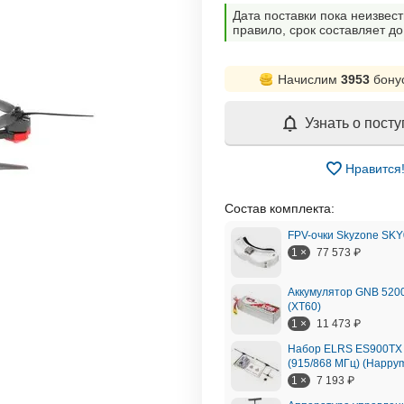
Дата поставки пока неизвест
правило, срок составляет до
Начислим
3953
бону
Узнать о пост
Нравится
Cостав комплекта:
FPV-очки Skyzone SKY
1 ×
77 573
₽
Аккумулятор GNB 5200
(XT60)
1 ×
11 473
₽
Набор ELRS ES900TX 
(915/868 МГц) (Happy
1 ×
7 193
₽