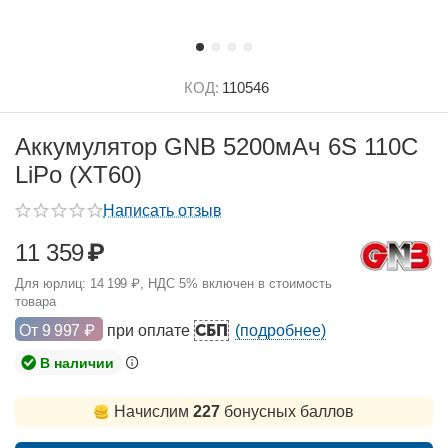
КОД:
110546
Аккумулятор GNB 5200мАч 6S 110C
LiPo (XT60)
Написать отзыв
11 359
₽
Для юрлиц:
14 199
₽
, НДС 5% включен в стоимость
товара
СБП
От
9 997
₽
при оплате
(подробнее)
В наличии
Начислим
227
бонусных баллов