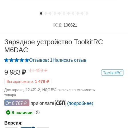
КОД:
106621
Зарядное устройство ToolkitRC
M6DAC
Отзывов: 1
Написать отзыв
11 459
₽
9 983
₽
Вы экономите:
1 476
₽
Для юрлиц:
12 479
₽
, НДС 5% включен в стоимость
товара
СБП
От
8 787
₽
при оплате
(подробнее)
В наличии
Версия: