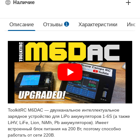
Наличие
Описание
Отзывы
1
Характеристики
Инст
ToolkitRC M6DAC — двухканальное интеллектуальное
зарядное устройство для LiPo аккумуляторов 1-6S (а также
LiHV, LiFe, Lion, NiMh, Pb аккумуляторов). Имеет
встроенный блок питания на 200 Вт, поэтому способно
работать от сети 220В.