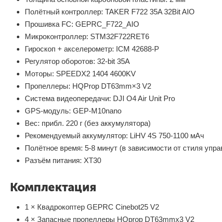
Полётный контроллер: TAKER F722 35A 32Bit AIO
Прошивка FC: GEPRC_F722_AIO
Микроконтроллер: STM32F722RET6
Гироскоп + акселерометр: ICM 42688-P
Регулятор оборотов: 32-bit 35A
Моторы: SPEEDX2 1404 4600KV
Пропеллеры: HQProp DT63mm×3 V2
Система видеопередачи: DJI O4 Air Unit Pro
GPS-модуль: GEP-M10nano
Вес: прибл. 220 г (без аккумулятора)
Рекомендуемый аккумулятор: LiHV 4S 750-1100 мАч
Полётное время: 5-8 минут (в зависимости от стиля упра
Разъём питания: XT30
Комплектация
1 × Квадрокоптер GEPRC Cinebot25 V2
4 × Запасные пропеллеры HQprop DT63mmx3 V2