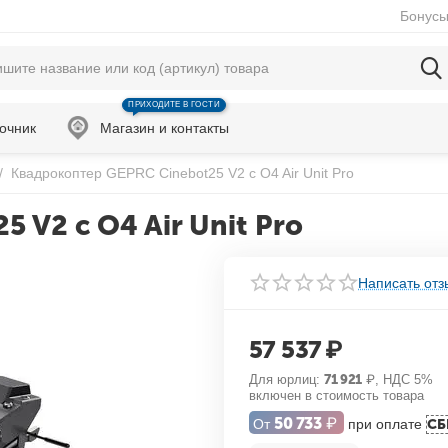
Бонусы
ПРИХОДИТЕ В ГОСТИ
очник
Магазин и контакты
/
Квадрокоптер GEPRC Cinebot25 V2 с O4 Air Unit Pro
 V2 с O4 Air Unit Pro
Написать отз
57 537
₽
Для юрлиц:
71 921
₽
, НДС 5%
включен в стоимость товара
50 733
₽
От
при оплате
СБ