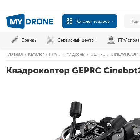
Каталог товаров
Бренды
Сервисный центр
FPV справ
Главная
/
Каталог
/
FPV
/
FPV дроны
/
GEPRC
/
CINEWHOOP
Квадрокоптер GEPRC Cinebot25