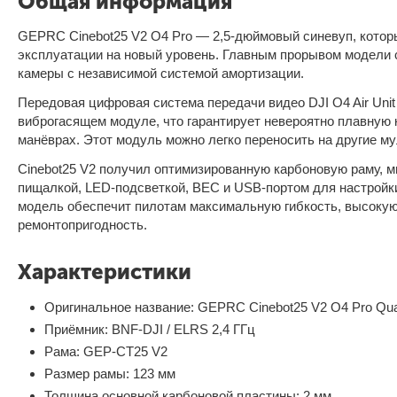
Общая информация
GEPRC Cinebot25 V2 O4 Pro — 2,5-дюймовый синевуп, котор
эксплуатации на новый уровень. Главным прорывом модели
камеры с независимой системой амортизации.
Передовая цифровая система передачи видео DJI O4 Air Uni
виброгасящем модуле, что гарантирует невероятно плавную
манёврах. Этот модуль можно легко переносить на другие 
Cinebot25 V2 получил оптимизированную карбоновую раму, м
пищалкой, LED-подсветкой, BEC и USB-портом для настройки
модель обеспечит пилотам максимальную гибкость, высоку
ремонтопригодность.
Характеристики
Оригинальное название: GEPRC Cinebot25 V2 O4 Pro Qua
Приёмник: BNF-DJI / ELRS 2,4 ГГц
Рама: GEP-CT25 V2
Размер рамы: 123 мм
Толщина основной карбоновой пластины: 2 мм