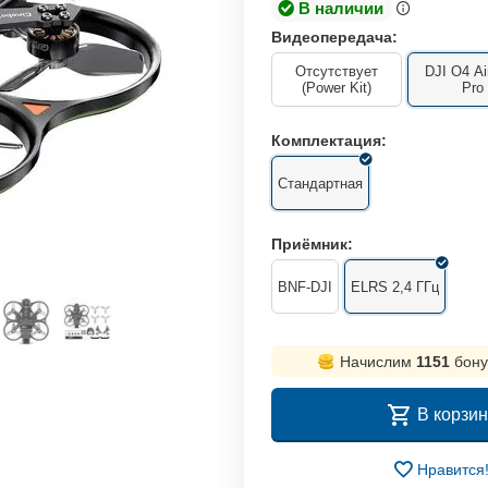
В наличии
Видеопередача:
Отсутствует
DJI O4 Ai
(Power Kit)
Pro
Комплектация:
Стандартная
Приёмник:
BNF-DJI
ELRS 2,4 ГГц
Начислим
1151
бону
В корзин
Нравится