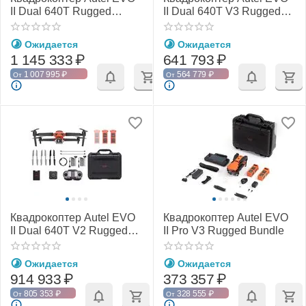
II Dual 640T Rugged
II Dual 640T V3 Rugged
Bundle
Bundle
Ожидается
Ожидается
1 145 333
₽
641 793
₽
1 007 995
₽
564 779
₽
От
От
Квадрокоптер Autel EVO
Квадрокоптер Autel EVO
II Dual 640T V2 Rugged
II Pro V3 Rugged Bundle
Bundle
Ожидается
Ожидается
914 933
₽
373 357
₽
805 353
₽
328 555
₽
От
От