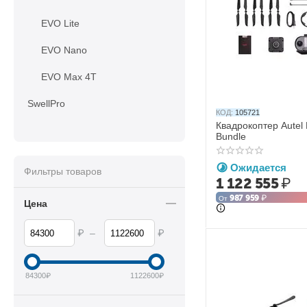
EVO Lite
EVO Nano
EVO Max 4T
SwellPro
КОД:
105721
Квадрокоптер Autel
Bundle
Ожидается
Фильтры товаров
1 122 555
₽
987 959
₽
От
Цена
₽
₽
–
84300
₽
1122600
₽