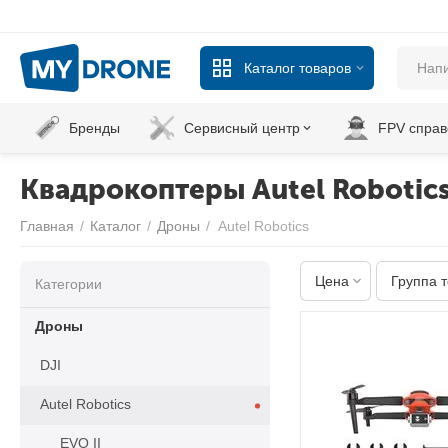
Каталог товаров
Бренды
Сервисный центр
FPV справ
Квадрокоптеры Autel Robotic
Главная
/
Каталог
/
Дроны
/
Autel Robotics
Цена
Группа 
Категории
Дроны
DJI
Autel Robotics
EVO II