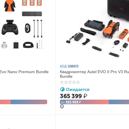
КОД:
108473
 Evo Nano Premium Bundle
Квадрокоптер Autel EVO II Pro V3 R
Bundle
Ожидается
365 399
₽
321 553
₽
От