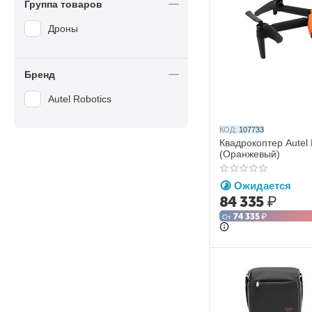
Группа товаров
Дроны
Бренд
Autel Robotics
КОД:
107733
Квадрокоптер Autel
(Оранжевый)
Ожидается
84 335
₽
74 335
₽
От