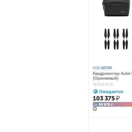
КОД:
107734
Квадрокоптер Autel
(Оранжевый)
Ожидается
103 375
₽
90 970
₽
От