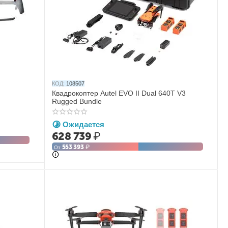
КОД:
108507
Квадрокоптер Autel EVO II Dual 640T V3
Rugged Bundle
Ожидается
628 739
₽
553 393
₽
От