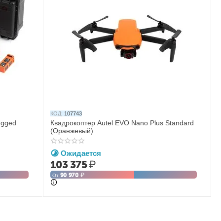
КОД:
107743
ugged
Квадрокоптер Autel EVO Nano Plus Standard
(Оранжевый)
Ожидается
103 375
₽
90 970
₽
От