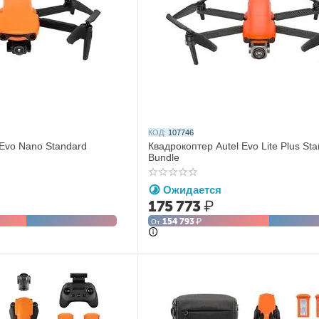
КОД:
107746
 Evo Nano Standard
Квадрокоптер Autel Evo Lite Plus St
Bundle
Ожидается
175 773
₽
154 793
₽
От