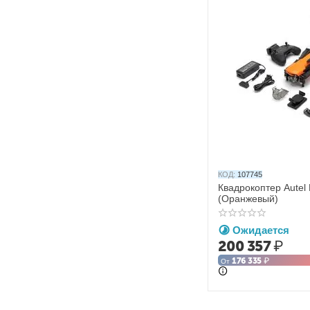
КОД:
107745
Квадрокоптер Autel
(Оранжевый)
Ожидается
200 357
₽
176 335
₽
От