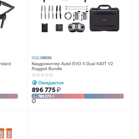
КОД:
108164
andard
Квадрокоптер Autel EVO II Dual 640T V2
Rugged Bundle
Ожидается
896 775
₽
789 373
₽
От