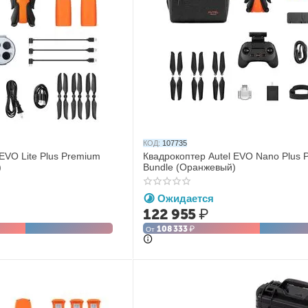
КОД:
107735
EVO Lite Plus Premium
Квадрокоптер Autel EVO Nano Plus 
)
Bundle (Оранжевый)
Ожидается
122 955
₽
108 333
₽
От