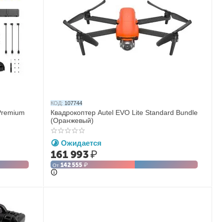
КОД:
107744
Premium
Квадрокоптер Autel EVO Lite Standard Bundle
(Оранжевый)
Ожидается
161 993
₽
142 555
₽
От