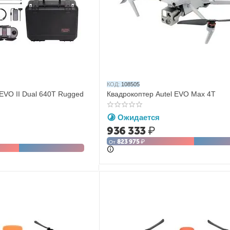
КОД:
108505
 EVO II Dual 640T Rugged
Квадрокоптер Autel EVO Max 4T
Ожидается
936 333
₽
823 975
₽
От