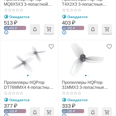
MQ9X5X3 3-лопастной
T4X2X3 3-лопастные
(Стекловолокно)
(Серый) (Вал 1,5 мм)
(Чёрный) (M5) (CCW)
(2CW+2CCW)
Ожидается
Ожидается
513
₽
403
₽
453
₽
355
₽
От
От
Пропеллеры HQProp
Пропеллеры HQProp
DT76MMX4 4-лопастные
31MMX3 3-лопастные
(Серый) (Вал 1,5 мм)
(Серый) (Вал 1,0 мм)
(2CW+2CCW)
(2CW+2CCW)
Ожидается
Ожидается
377
₽
333
₽
333
₽
295
₽
От
От