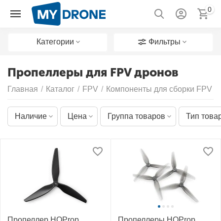
0
Категории
Фильтры
Пропеллеры для FPV дронов
Главная
/
Каталог
/
FPV
/
Компоненты для сборки FPV д
Наличие
Цена
Группа товаров
Тип това
Пропеллер HQProp
Пропеллеры HQProp