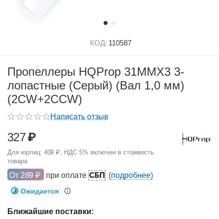
КОД:
110587
Пропеллеры HQProp 31MMX3 3-
лопастные (Серый) (Вал 1,0 мм)
(2CW+2CCW)
Написать отзыв
327
₽
Для юрлиц:
409
₽
, НДС 5% включен в стоимость
товара
СБП
От
289
₽
при оплате
(подробнее)
Ожидается
Ближайшие поставки: