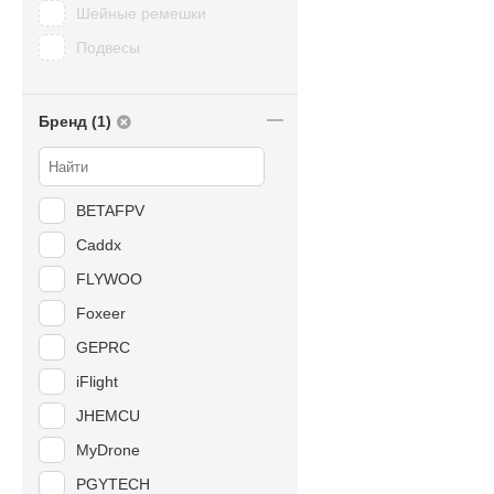
Шейные ремешки
Подвесы
Бренд (1)
BETAFPV
Caddx
FLYWOO
Foxeer
GEPRC
iFlight
JHEMCU
MyDrone
PGYTECH