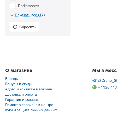
Radiomaster
SpeedyBee
Показать все (17)
STPhobby
Сбросить
SunnyLife
tBeacon
TBS
ToolkitRC
VIFLY
О магазине
Мы в мес
Бренды
@Drone_St
Бонусы и скидки
+7 926 448
Адрес и контакты магазина
Доставка и оплата
Гарантия и возврат
Ремонт в сервисном центре
Куки и защита личных данных