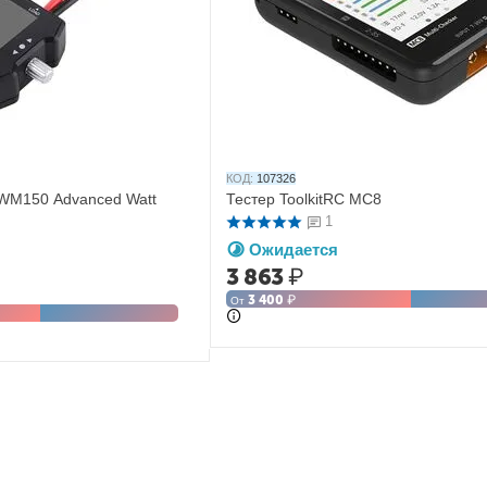
КОД:
107326
 WM150 Advanced Watt
Тестер ToolkitRC MC8
1
Ожидается
3 863
₽
3 400
₽
От