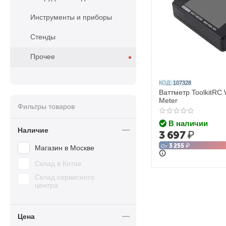
Инструменты и приборы
Стенды
Прочее
КОД:
107328
Ваттметр ToolkitRC
Meter
Фильтры товаров
В наличии
Наличие
3 697
₽
3 255
₽
От
Магазин в Москве
Склад в Китае
Склад сервисного
центра
Цена