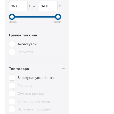
₽
₽
–
3600
₽
3900
₽
Группа товаров
Аксессуары
Запчасти
Тип товара
Зарядные устройства
Фильтры
Сумки и рюкзаки
Огнеупорные чехлы
Взлётные площадки