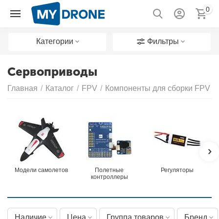
0
Категории
Фильтры
Сервоприводы
Главная
/
Каталог
/
FPV
/
Компоненты для сборки FPV с
Модели самолетов
Полетные
Регуляторы
контроллеры
Наличие
Цена
Группа товаров
Бренд