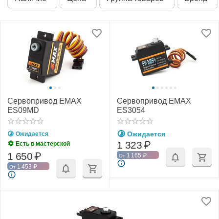
Сервопривод EMAX
Сервопривод EMAX
ES09MD
ES3054
Ожидается
Ожидается
1 323
₽
Есть в мастерской
1 650
₽
1 165
₽
От
1 453
₽
От