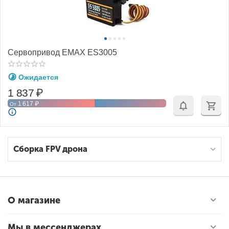
Сервопривод EMAX ES3005
Ожидается
1 837
₽
1 617
₽
От
Сборка FPV дрона
О магазине
Мы в мессенджерах