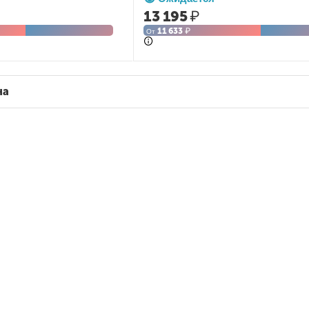
13 195
₽
11 633
₽
От
на