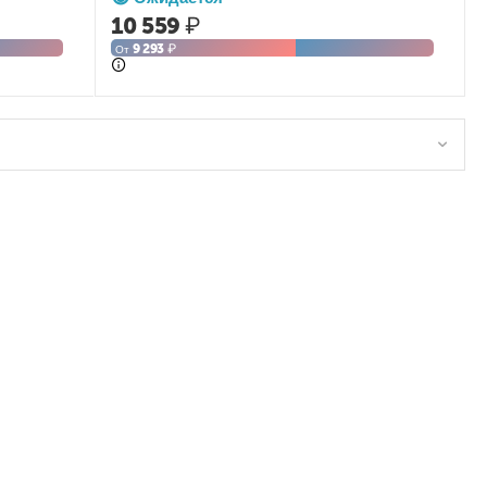
10 559
₽
9 293
₽
От