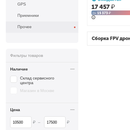
GPS
17 457
₽
15 373
₽
От
Приемники
Прочее
Сборка FPV дро
Фильтры товаров
Наличие
Склад сервисного
центра
Магазин в Москве
Цена
₽
₽
–