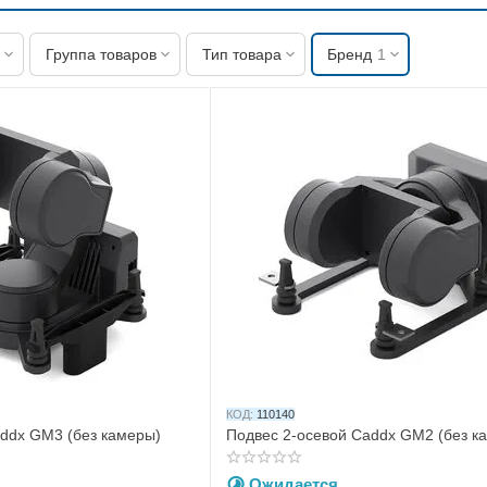
Группа товаров
Тип товара
Бренд
1
КОД:
110140
addx GM3 (без камеры)
Подвес 2-осевой Caddx GM2 (без к
Ожидается