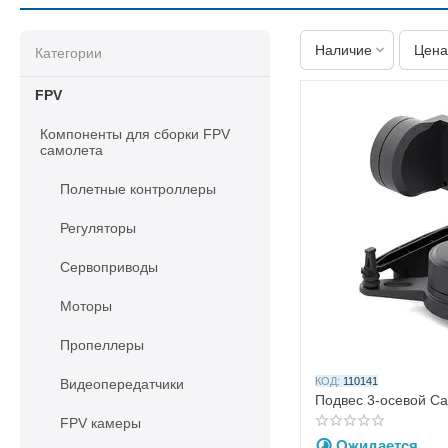
Наличие
Цена
Категории
FPV
Компоненты для сборки FPV
самолета
Полетные контроллеры
Регуляторы
Сервоприводы
Моторы
Пропеллеры
КОД:
110141
Видеопередатчики
Подвес 3-осевой C
FPV камеры
Ожидается