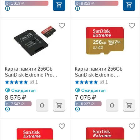
1 013
₽
8 853
₽
От
От
Карта памяти 256Gb
Карта памяти 256Gb
SanDisk Extreme Pro
SanDisk Extreme
microSDXC Class 10
microSDXC Class 10
1
1
UHS-I U3 V30 A2
UHS-I U3 V30
Ожидается
Ожидается
8 575
₽
7 075
₽
7 547
₽
6 227
₽
От
От