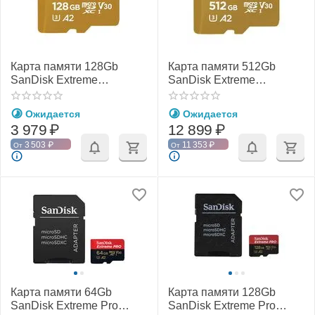
Карта памяти 128Gb
Карта памяти 512Gb
SanDisk Extreme
SanDisk Extreme
microSDXC Class 10
microSDXC Class 10
UHS-I U3 V30
UHS-I U3 V30
Ожидается
Ожидается
3 979
₽
12 899
₽
3 503
₽
11 353
₽
От
От
Карта памяти 64Gb
Карта памяти 128Gb
SanDisk Extreme Pro
SanDisk Extreme Pro