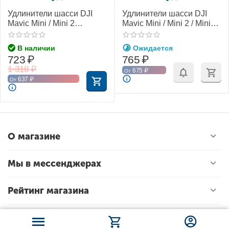
Удлинители шасси DJI
Удлинители шасси DJI
Mavic Mini / Mini 2
Mavic Mini / Mini 2 / Mini
(PGYTECH P-12A-012)
SE (YX)
В наличии
Ожидается
723
₽
765
₽
1 318
₽
675
₽
От
637
₽
От
О магазине
Мы в мессенджерах
Рейтинг магазина