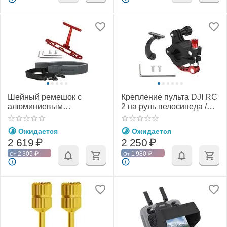
Шейный ремешок с
Крепление пульта DJI RC
алюминиевым
2 на руль велосипеда /
кронштейном пульта DJI
мотоцикла (SunnyLife)
RC / RC 2 (SunnyLife)
Ожидается
Ожидается
2 619
₽
2 250
₽
2 305
₽
1 980
₽
От
От