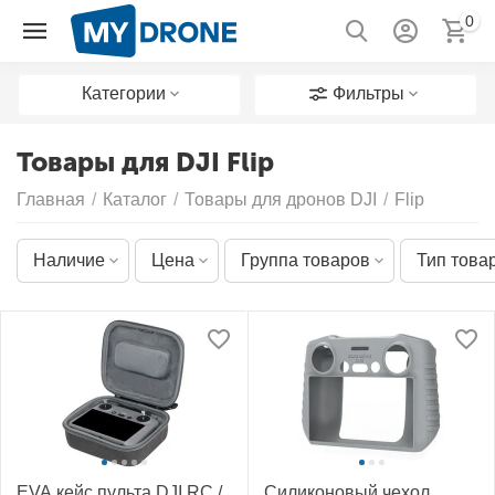
0
Категории
Фильтры
Товары для DJI Flip
Главная
/
Каталог
/
Товары для дронов DJI
/
Flip
Наличие
Цена
Группа товаров
Тип това
EVA кейс пульта DJI RC /
Силиконовый чехол