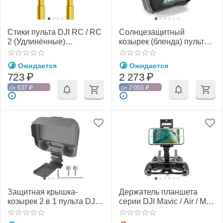
Стики пульта DJI RC / RC
Солнцезащитный
2 (Удлинённые)
козырек (бленда) пульта
(SunnyLife)
DJI RC 2 (SunnyLife)
Ожидается
Ожидается
723
₽
2 273
₽
637
₽
2 003
₽
От
От
Защитная крышка-
Держатель планшета
козырек 2 в 1 пульта DJI
серии DJI Mavic / Air / Mini
RC 2 (SunnyLife)
и Spark (Чёрный)
(SunnyLife)