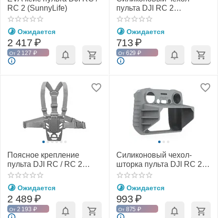
RC 2 (SunnyLife)
пульта DJI RC 2
(SunnyLife)
Ожидается
Ожидается
2 417
₽
713
₽
2 127
₽
629
₽
От
От
Поясное крепление
Силиконовый чехол-
пульта DJI RC / RC 2
шторка пульта DJI RC 2
(SunnyLife)
(SunnyLife)
Ожидается
Ожидается
2 489
₽
993
₽
2 193
₽
875
₽
От
От