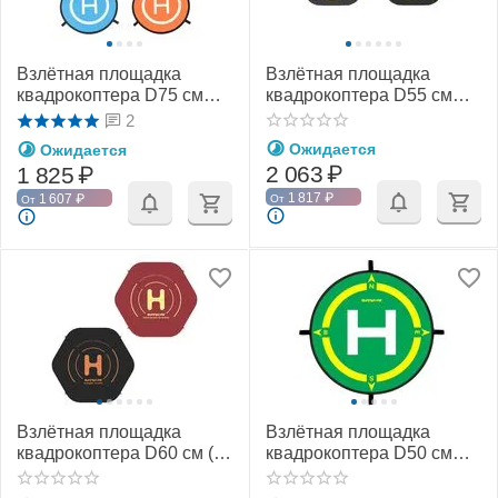
Взлётная площадка
Взлётная площадка
квадрокоптера D75 см
квадрокоптера D55 см
(SunnyLife)
(SunnyLife)
2
Ожидается
Ожидается
2 063
₽
1 825
₽
1 817
₽
1 607
₽
От
От
Взлётная площадка
Взлётная площадка
квадрокоптера D60 см (с
квадрокоптера D50 см
фиксаторами) (SunnyLife)
(SunnyLife)