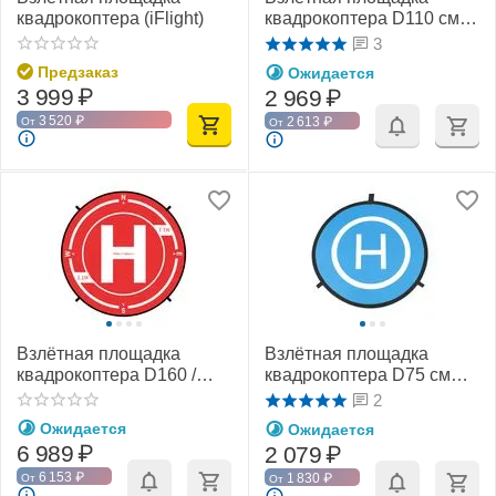
квадрокоптера (iFlight)
квадрокоптера D110 см
(PGYTECH PGY-AC-299)
3
Предзаказ
Ожидается
3 999
₽
2 969
₽
3 520
₽
2 613
₽
От
От
Взлётная площадка
Взлётная площадка
квадрокоптера D160 /
квадрокоптера D75 см
D110 см (утяжелённая)
(PGYTECH PGY-AC-308)
2
(PGYTECH)
Ожидается
Ожидается
6 989
₽
2 079
₽
6 153
₽
1 830
₽
От
От