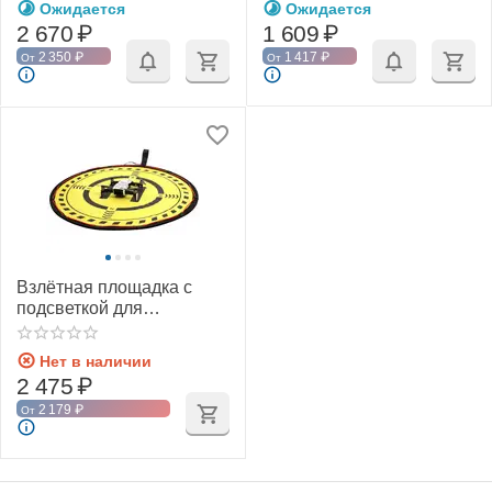
Ожидается
Ожидается
2 670
₽
1 609
₽
2 350
₽
1 417
₽
От
От
Взлётная площадка с
подсветкой для
квадрокоптера D70 см
(SunnyLife)
Нет в наличии
2 475
₽
2 179
₽
От