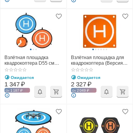
Взлётная площадка
Взлётная площадка для
квадрокоптера D55 см
квадрокоптера (Версия
(PGYTECH P-GM-101)
Pro) V2 (PGYTECH P-GM-
143)
Ожидается
Ожидается
1 347
₽
2 327
₽
1 187
₽
2 049
₽
От
От