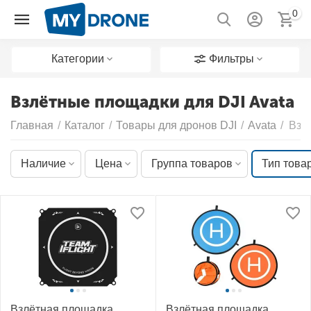
0
Категории
Фильтры
Взлётные площадки для DJI Avata
Главная
/
Каталог
/
Товары для дронов DJI
/
Avata
/
Взл
Наличие
Цена
Группа товаров
Тип това
Взлётная площадка
Взлётная площадка