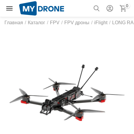
0
Главная
/
Каталог
/
FPV
/
FPV дроны
/
iFlight
/
LONG R