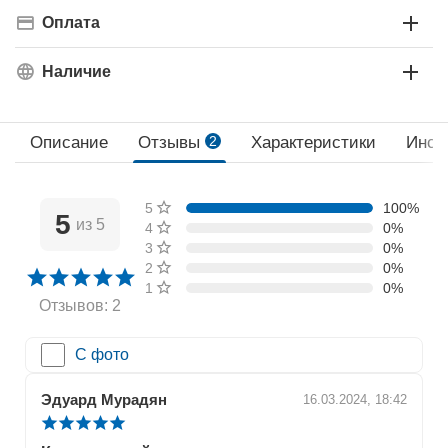
Оплата
Наличие
Описание
Отзывы
2
Характеристики
Инст
5 звёзд
100%
5
из 5
4 звезды
0%
3 звезды
0%
2 звезды
0%
1 звезда
0%
Отзывов: 2
С фото
Эдуард Мурадян
16.03.2024, 18:42