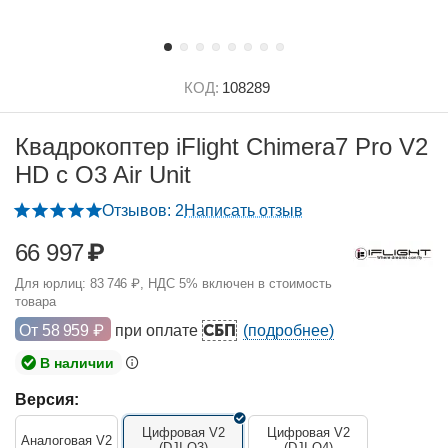
КОД:
108289
Квадрокоптер iFlight Chimera7 Pro V2
HD с O3 Air Unit
Отзывов: 2
Написать отзыв
66 997
₽
Для юрлиц:
83 746
₽
, НДС 5% включен в стоимость
товара
СБП
От
58 959
₽
при оплате
(подробнее)
В наличии
Версия:
Цифровая V2
Цифровая V2
Аналоговая V2
(DJI O3)
(DJI O4)