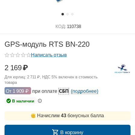
КОД:
110738
GPS-модуль RTS BN-220
Написать отзыв
2 169
₽
Для юрлиц:
2 711
₽
, НДС 5% включен в стоимость
товара
СБП
От
1 909
₽
при оплате
(подробнее)
В наличии
Начислим
43
бонусных балла
В корзину