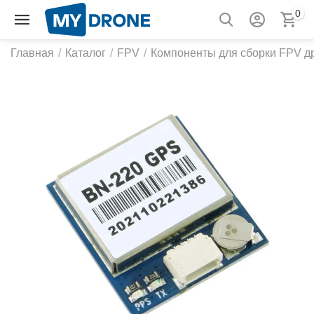
0
Главная
/
Каталог
/
FPV
/
Компоненты для сборки FPV д