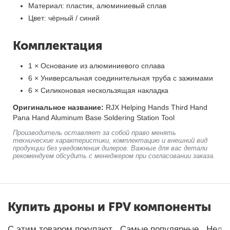
Материал: пластик, алюминиевый сплав
Цвет: чёрный / синий
Комплектация
1 × Основание из алюминиевого сплава
6 × Универсальная соединительная труба с зажимами
6 × Силиконовая нескользящая накладка
Оригинальное название:
RJX Helping Hands Third Hand
Pana Hand Aluminum Base Soldering Station Tool
Производитель оставляет за собой право менять
технические характеристики, комплектацию и внешний вид
продукции без уведомления дилеров. Важные для вас детали
рекомендуем обсудить с менеджером при согласовании заказа.
Купить дроны и FPV компоненты
С этим товаром покупают
Самые популярные
Неда