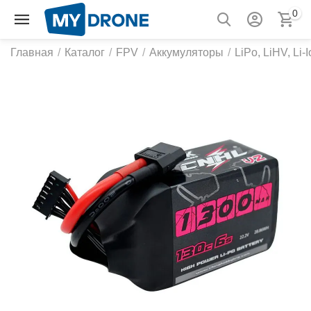
0
Главная
/
Каталог
/
FPV
/
Аккумуляторы
/
LiPo, LiHV, Li-