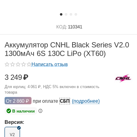
КОД:
110341
Аккумулятор CNHL Black Series V2.0
1300мАч 6S 130C LiPo (XT60)
Написать отзыв
3 249
₽
Для юрлиц:
4 061
₽
, НДС 5% включен в стоимость
товара
СБП
От
2 860
₽
при оплате
(подробнее)
В наличии
Версия:
V2