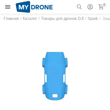
0
Главная
/
Каталог
/
Товары для дронов DJI
/
Spark
/
Защ