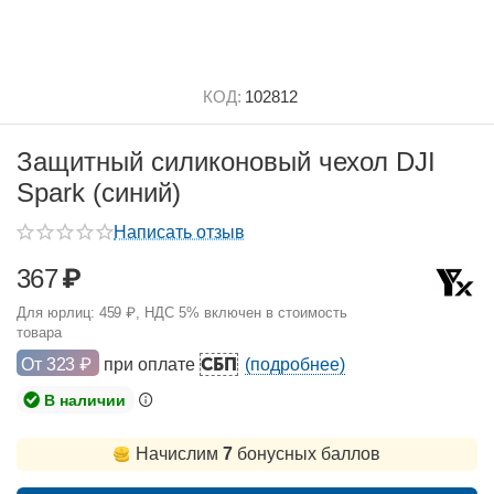
КОД:
102812
Защитный силиконовый чехол DJI
Spark (синий)
Написать отзыв
367
₽
Для юрлиц:
459
₽
, НДС 5% включен в стоимость
товара
СБП
От
323
₽
при оплате
(подробнее)
В наличии
Начислим
7
бонусных баллов