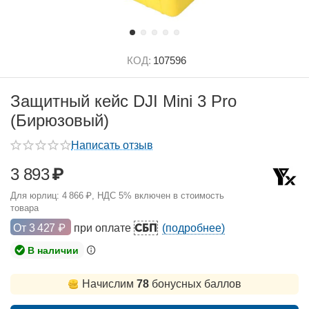
КОД:
107596
Защитный кейс DJI Mini 3 Pro
(Бирюзовый)
Написать отзыв
3 893
₽
Для юрлиц:
4 866
₽
, НДС 5% включен в стоимость
товара
СБП
От
3 427
₽
при оплате
(подробнее)
В наличии
Начислим
78
бонусных баллов