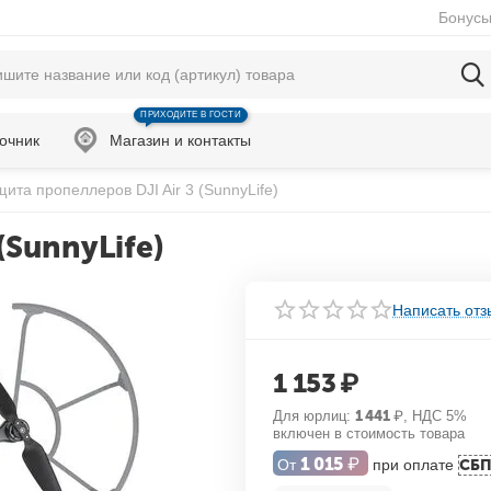
Бонусы
ПРИХОДИТЕ В ГОСТИ
очник
Магазин и контакты
ита пропеллеров DJI Air 3 (SunnyLife)
(SunnyLife)
Написать отз
1 153
₽
Для юрлиц:
1 441
₽
, НДС 5%
включен в стоимость товара
1 015
₽
От
при оплате
СБ