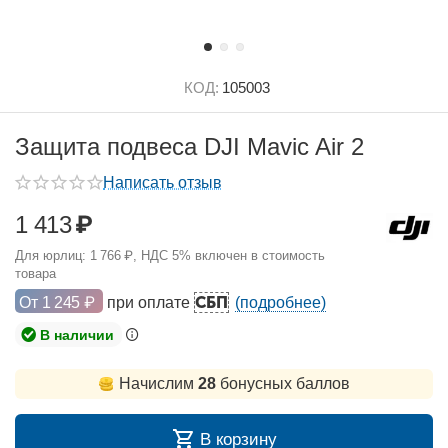
КОД:
105003
Защита подвеса DJI Mavic Air 2
Написать отзыв
1 413
₽
Для юрлиц:
1 766
₽
, НДС 5% включен в стоимость
товара
СБП
От
1 245
₽
при оплате
(подробнее)
В наличии
Начислим
28
бонусных баллов
В корзину