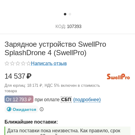
КОД:
107393
Зарядное устройство SwellPro
SplashDrone 4 (SwellPro)
Написать отзыв
14 537
₽
Для юрлиц:
18 171
₽
, НДС 5% включен в стоимость
товара
СБП
От
12 793
₽
при оплате
(подробнее)
Ожидается
Ближайшие поставки:
Дата поставки пока неизвестна. Как правило, срок