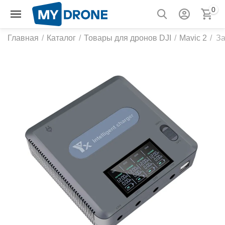
0
Главная
/
Каталог
/
Товары для дронов DJI
/
Mavic 2
/
За