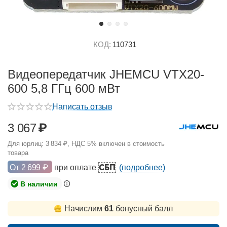
КОД:
110731
Видеопередатчик JHEMCU VTX20-
600 5,8 ГГц 600 мВт
Написать отзыв
3 067
₽
Для юрлиц:
3 834
₽
, НДС 5% включен в стоимость
товара
СБП
От
2 699
₽
при оплате
(подробнее)
В наличии
Начислим
61
бонусный балл