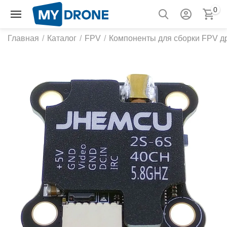
0
Главная
/
Каталог
/
FPV
/
Компоненты для сборки FPV д