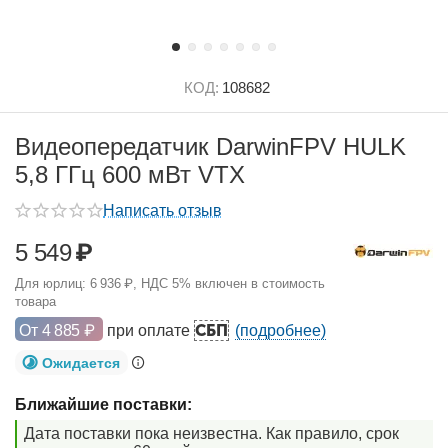
КОД:
108682
Видеопередатчик DarwinFPV HULK
5,8 ГГц 600 мВт VTX
Написать отзыв
5 549
₽
Для юрлиц:
6 936
₽
, НДС 5% включен в стоимость
товара
СБП
От
4 885
₽
при оплате
(подробнее)
Ожидается
Ближайшие поставки:
Дата поставки пока неизвестна. Как правило, срок