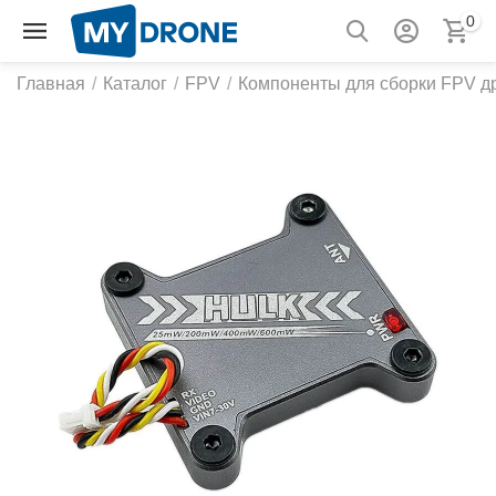
0
Главная
/
Каталог
/
FPV
/
Компоненты для сборки FPV д