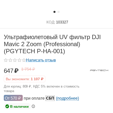
КОД:
103327
Ультрафиолетовый UV фильтр DJI
Mavic 2 Zoom (Professional)
(PGYTECH P-HA-001)
Написать отзыв
1 754
₽
647
₽
Вы экономите:
1 107
₽
Для юрлиц:
809
₽
, НДС 5% включен в стоимость
товара
СБП
От
570
₽
при оплате
(подробнее)
В наличии