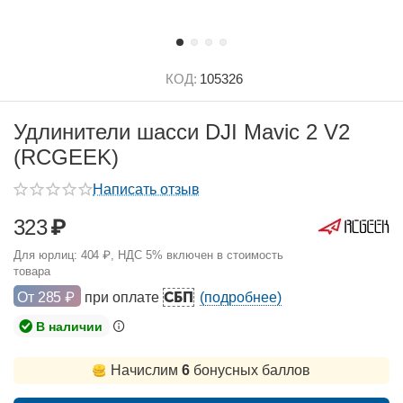
КОД:
105326
Удлинители шасси DJI Mavic 2 V2
(RCGEEK)
Написать отзыв
323
₽
Для юрлиц:
404
₽
, НДС 5% включен в стоимость
товара
СБП
От
285
₽
при оплате
(подробнее)
В наличии
Начислим
6
бонусных баллов