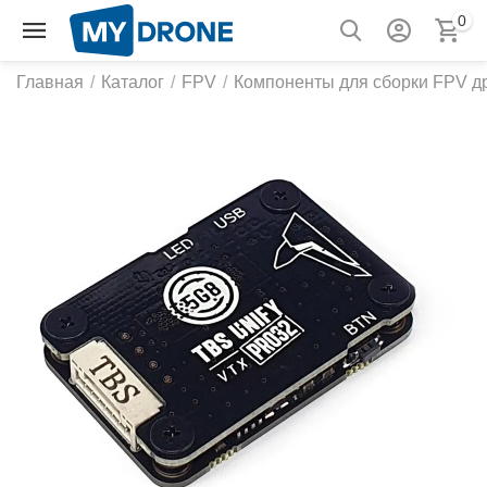
0
Главная
/
Каталог
/
FPV
/
Компоненты для сборки FPV д