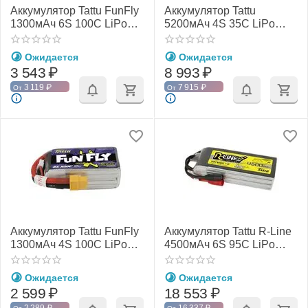
Аккумулятор Tattu FunFly
Аккумулятор Tattu
1300мАч 6S 100C LiPo
5200мАч 4S 35C LiPo
(XT60)
(XT60)
Ожидается
Ожидается
3 543
₽
8 993
₽
3 119
₽
7 915
₽
От
От
Аккумулятор Tattu FunFly
Аккумулятор Tattu R-Line
1300мАч 4S 100C LiPo
4500мАч 6S 95C LiPo
(XT60)
(AS150)
Ожидается
Ожидается
2 599
₽
18 553
₽