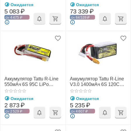
Ожидается
Ожидается
5 083
₽
73 339
₽
4 475
₽
64 539
₽
От
От
Аккумулятор Tattu R-Line
Аккумулятор Tattu R-Line
550мАч 6S 95C LiPo
V3.0 1400мАч 6S 120C
(XT30)
LiPo (XT60)
Ожидается
Ожидается
2 873
₽
5 235
₽
2 529
₽
4 607
₽
От
От