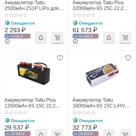
Аккумулятор Tattu
Аккумулятор Tattu Plus
2500мАч 2S1P LiPo для
22000мАч 6S 25C 22,2В
видео-очков
LiPo
Ожидается
Ожидается
2 293
₽
61 573
₽
2 019
₽
54 395
₽
От
От
Аккумулятор Tattu Plus
Аккумулятор Tattu
12000мАч 6S 15C 22,2В
16000мАч 6S 15C LiHV
LiPo
(Без разъёма)
Ожидается
Ожидается
29 537
₽
32 773
₽
25 993
₽
28 853
₽
От
От