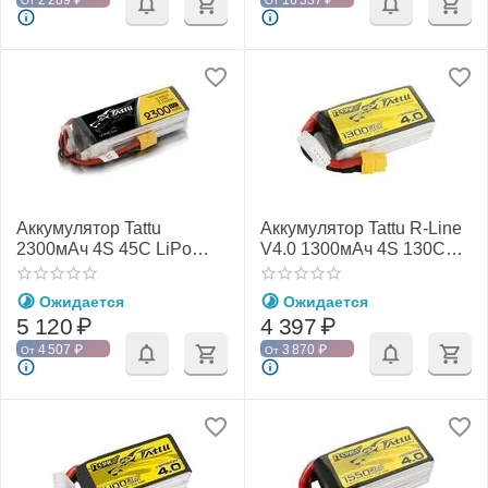
2 289
₽
16 337
₽
От
От
Аккумулятор Tattu
Аккумулятор Tattu R-Line
2300мАч 4S 45C LiPo
V4.0 1300мАч 4S 130C
(XT60)
LiPo (XT60)
Ожидается
Ожидается
5 120
₽
4 397
₽
4 507
₽
3 870
₽
От
От