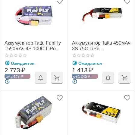
Аккумулятор Tattu FunFly
Аккумулятор Tattu 450мАч
1550мАч 4S 100C LiPo
3S 75C LiPo
(XT60)
(Удлинённый) (XT30)
Ожидается
Ожидается
2 773
₽
1 413
₽
2 443
₽
1 245
₽
От
От