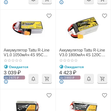
Аккумулятор Tattu R-Line
Аккумулятор Tattu R-Line
V1.0 1050мАч 4S 95C
V3.0 1800мАч 4S 120C
LiPo (XT60)
LiPo (XT60)
Ожидается
Ожидается
3 039
₽
4 423
₽
2 675
₽
3 893
₽
От
От