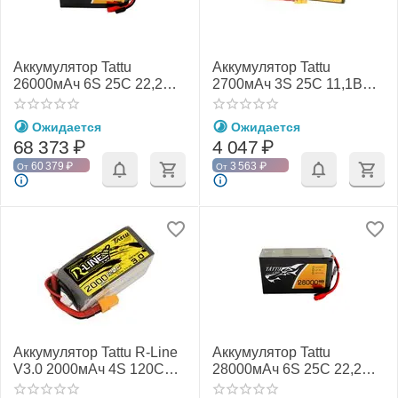
Аккумулятор Tattu
Аккумулятор Tattu
26000мАч 6S 25C 22,2В
2700мАч 3S 25C 11,1В
LiPo
LiPo
Ожидается
Ожидается
68 373
₽
4 047
₽
60 379
₽
3 563
₽
От
От
Аккумулятор Tattu R-Line
Аккумулятор Tattu
V3.0 2000мАч 4S 120C
28000мАч 6S 25C 22,2В
LiPo (XT60)
LiPo