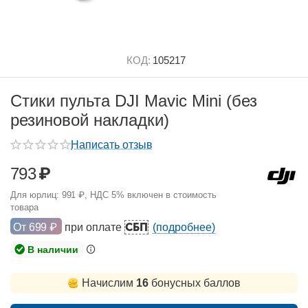
КОД:
105217
Стики пульта DJI Mavic Mini (без
резиновой накладки)
Написать отзыв
793
₽
Для юрлиц:
991
₽
, НДС 5% включен в стоимость
товара
СБП
От
699
₽
при оплате
(подробнее)
В наличии
Начислим
16
бонусных баллов