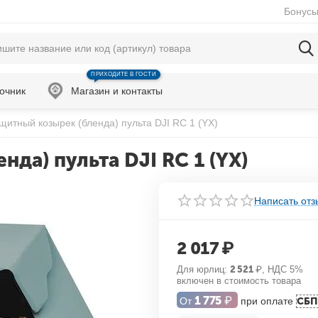
Бонусы
ПРИХОДИТЕ В ГОСТИ
очник
Магазин и контакты
итный козырек (бленда) пульта DJI RC 1 (YX)
да) пульта DJI RC 1 (YX)
Написать отз
2 017
₽
Для юрлиц:
2 521
₽
, НДС 5%
включен в стоимость товара
1 775
₽
От
при оплате
СБП