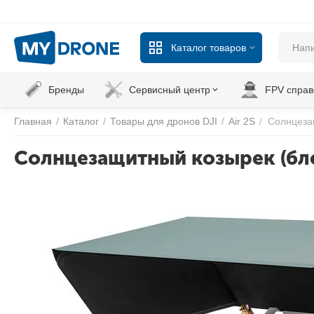
Каталог товаров
Бренды
Сервисный центр
FPV справ
Главная
/
Каталог
/
Товары для дронов DJI
/
Air 2S
/
Солнцезащ
Солнцезащитный козырек (блен