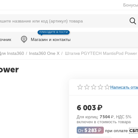
Бонусы
ПРИХОДИТЕ В ГОСТИ
очник
Магазин и контакты
Для Insta360
/
Insta360 One X
/
Штатив PGYTECH MantisPod Power
ower
Написать отз
6 003
₽
Для юрлиц:
7 504
₽
, НДС 5%
включен в стоимость товара
5 283
₽
От
при оплате
СБ