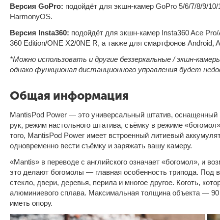
Версия GoPro:
подойдёт для экшн-камер GoPro 5/6/7/8/9/10/1
HarmonyOS.
Версия Insta360:
подойдёт для экшн-камер Insta360 Ace Pro/
360 Edition/ONE X2/0NE R, а также для смартфонов Android, 
*Можно использовать и другие беззеркальные / экшн-камер
однако функционал дистанционного управления будет недо
Общая информация
MantisPod Power — это универсальный штатив, оснащенный 
рук, режим настольного штатива, съёмку в режиме «богомол
того, MantisPod Power имеет встроенный литиевый аккумуля
одновременно вести съёмку и заряжать вашу камеру.
«Mantis» в переводе с английского означает «богомол», и в
это делают богомолы — главная особенность трипода. Под
стекло, двери, деревья, перила и многое другое. Коготь, ко
алюминиевого сплава. Максимальная толщина объекта — 90 
иметь опору.