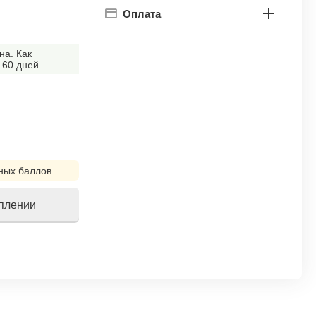
Оплата
на. Как
 60 дней.
ных баллов
уплении
!