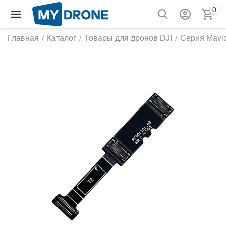
0
Главная
/
Каталог
/
Товары для дронов DJI
/
Серия Mavic