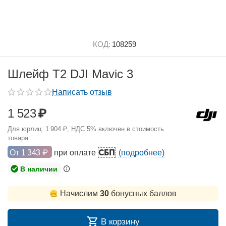
КОД:
108259
Шлейф T2 DJI Mavic 3
Написать отзыв
1 523
₽
Для юрлиц:
1 904
₽
, НДС 5% включен в стоимость
товара
СБП
От
1 343
₽
при оплате
(подробнее)
В наличии
Начислим
30
бонусных баллов
В корзину