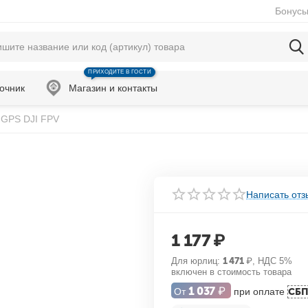
Бонусы
ПРИХОДИТЕ В ГОСТИ
очник
Магазин и контакты
GPS DJI FPV
Написать отз
1 177
₽
Для юрлиц:
1 471
₽
, НДС 5%
включен в стоимость товара
1 037
₽
От
при оплате
СБ