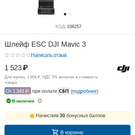
КОД:
108257
Шлейф ESC DJI Mavic 3
Написать отзыв
1 523
₽
Для юрлиц:
1 904
₽
, НДС 5% включен в стоимость
товара
СБП
От
1 343
₽
при оплате
(подробнее)
В наличии
Начислим
30
бонусных баллов
В корзину