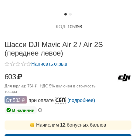
КОД:
105398
Шасси DJI Mavic Air 2 / Air 2S
(переднее левое)
Написать отзыв
603
₽
Для юрлиц:
754
₽
, НДС 5% включен в стоимость
товара
СБП
От
533
₽
при оплате
(подробнее)
В наличии
Начислим
12
бонусных баллов