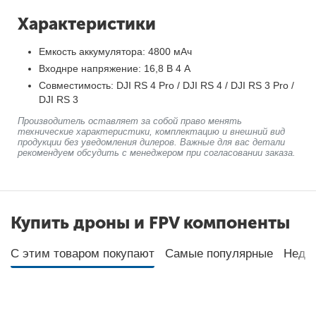
Характеристики
Емкость аккумулятора: 4800 мАч
Входнре напряжение: 16,8 В 4 А
Совместимость: DJI RS 4 Pro / DJI RS 4 / DJI RS 3 Pro /
DJI RS 3
Производитель оставляет за собой право менять
технические характеристики, комплектацию и внешний вид
продукции без уведомления дилеров. Важные для вас детали
рекомендуем обсудить с менеджером при согласовании заказа.
Купить дроны и FPV компоненты
С этим товаром покупают
Самые популярные
Неда